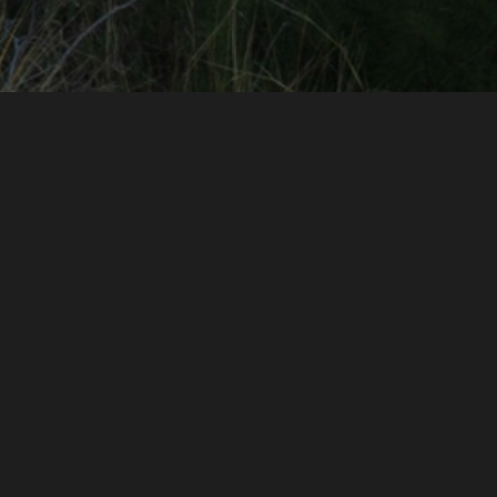
ВСЕ
ART