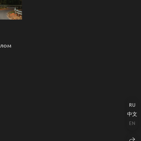
клом
RU
中文
EN