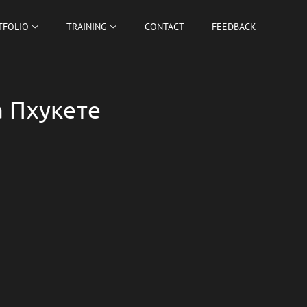
TFOLIO
TRAINING
CONTACT
FEEDBACK
 Пхукете