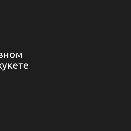
авном
хукете