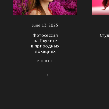
June 13, 2025
Сту
Фотосессия
на Пхукете
в природных
локациях
PHUKET