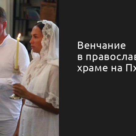
Венчание
в правосл
храме на П