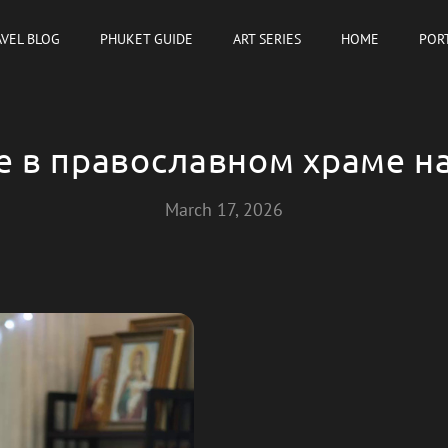
AVEL BLOG
PHUKET GUIDE
ART SERIES
HOME
POR
е в православном храме на
March 17, 2026