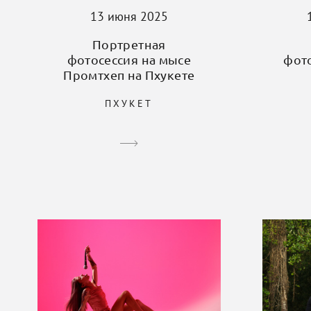
13 июня 2025
Портретная
фото
фотосессия на мысе
Промтхеп на Пхукете
ПХУКЕТ