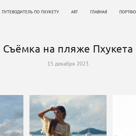
ПУТЕВОДИТЕЛЬ ПО ПХУКЕТУ
АRT
ГЛАВНАЯ
ПОРТФ
Съёмка на пляже Пхукета
15 декабря 2023