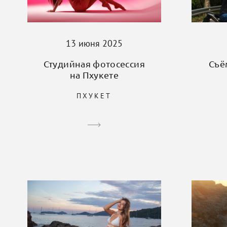
13 июня 2025
Студийная фотосессия
Съё
на Пхукете
ПХУКЕТ