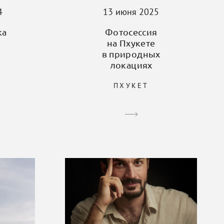
4
13 июня 2025
ка
Фотосессия
на Пхукете
в природных
локациях
ПХУКЕТ