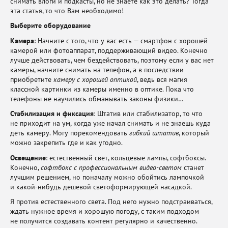
снимать влоги и подкасты, но не знаете как это делать? Тогда
эта статья, то что Вам необходимо!
Выберите оборудование
Камера
: Начните с того, что у вас есть — смартфон с хорошей
камерой или фотоаппарат, поддерживающий видео. Конечно
лучше действовать, чем бездействовать, поэтому если у вас нет
камеры, начните снимать на телефон, а в последствии
приобретите
камеру с хорошей оптикой
, ведь вся магия
классной картинки из камеры именно в оптике. Пока что
телефоны не научились обманывать законы физики…
Стабилизация и фиксация
: Штатив или стабилизатор, то что
не приходит на ум, когда уже начал снимать и не знаешь куда
деть камеру. Могу порекомендовать
гибкий штатив
, который
можно закрепить где и как угодно.
Освещение
: естественный свет, кольцевые лампы, софтбоксы.
Конечно,
софтбокс с профессиональным видео-светом
станет
лучшим решением, но поначалу можно обойтись лампочкой
и какой-нибудь дешёвой светоформирующей насадкой.
Я против естественного света. Под него нужно подстраиваться,
ждать нужное время и хорошую погоду, с таким подходом
не получится создавать контент регулярно и качественно.