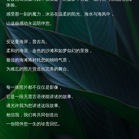
体验。
感受那一刻的魔力，沐浴在温柔的阳光、海水与海风中，
让这份感动永远陪伴您。
安达曼海岸，普吉岛。
柔和的海浪、金色的沙滩和如梦似幻的景致，
最佳的海滩将衬托您的独特气质，
为难忘的照片营造出完美的舞台。
每一张照片都不仅仅是影像，
它是一段无需言语便能讲述的故事。
请允许我为您讲述这段故事。
相信我，我们将共同创造出
一份陪伴您一生的珍贵回忆。