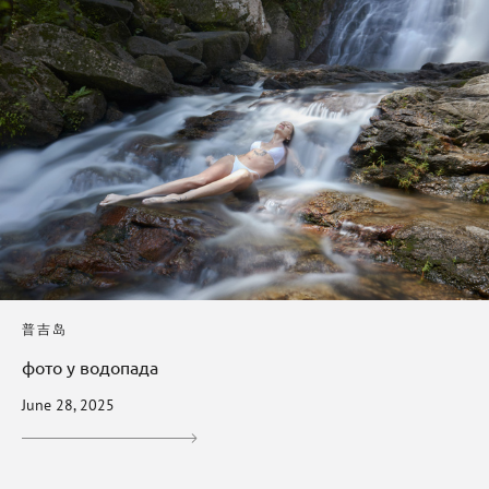
普吉岛
фото у водопада
June 28, 2025