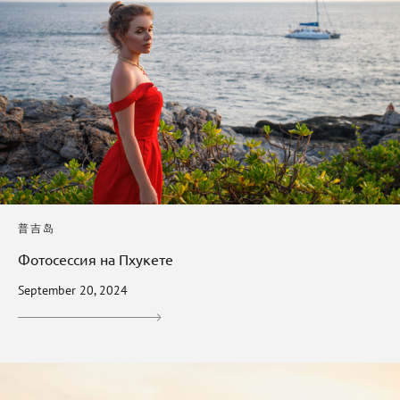
普吉岛
Фотосессия на Пхукете
September 20, 2024