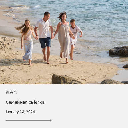
普吉岛
Семейная съёмка
January 28, 2026