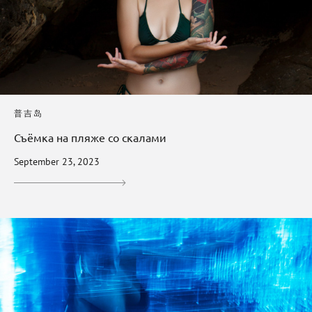
普吉岛
Съёмка на пляже со скалами
September 23, 2023