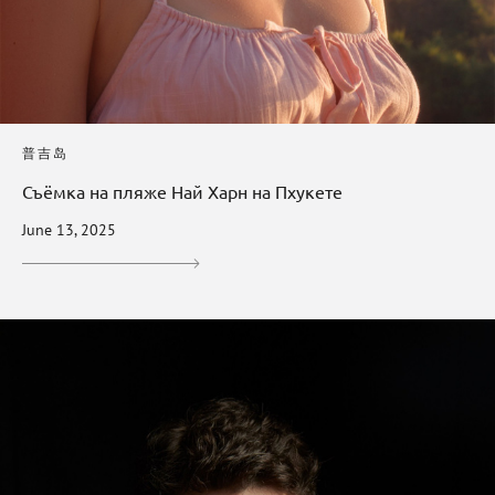
普吉岛
Съёмка на пляже Най Харн на Пхукете
June 13, 2025