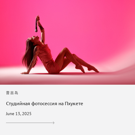
普吉岛
Студийная фотосессия на Пхукете
June 13, 2025