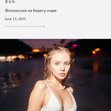
普吉岛
Фотосессия на берегу моря
June 13, 2025