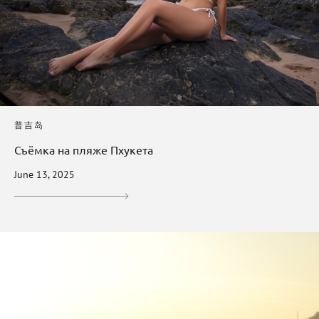
普吉岛
Съёмка на пляже Пхукета
June 13, 2025