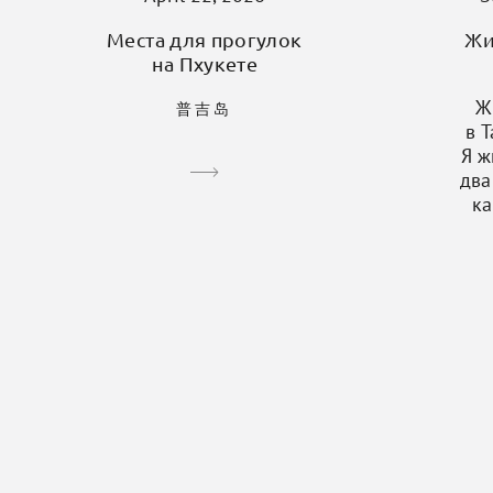
Места для прогулок
Жи
на Пхукете
Ж
普吉岛
в 
Я ж
два
ка