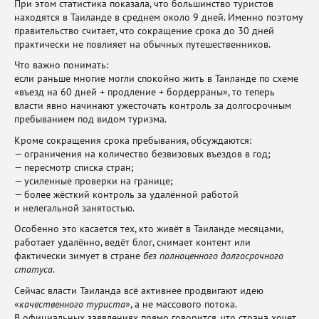
При этом статистика показала, что большинство туристов
находятся в Таиланде в среднем около 9 дней. Именно поэтому
правительство считает, что сокращение срока до 30 дней
практически не повлияет на обычных путешественников.
Что важно понимать:
если раньше многие могли спокойно жить в Таиланде по схеме
«въезд на 60 дней + продление + бордерраны», то теперь
власти явно начинают ужесточать контроль за долгосрочным
пребыванием под видом туризма.
Кроме сокращения срока пребывания, обсуждаются:
— ограничения на количество безвизовых въездов в год;
— пересмотр списка стран;
— усиленные проверки на границе;
— более жёсткий контроль за удалённой работой
и нелегальной занятостью.
Особенно это касается тех, кто живёт в Таиланде месяцами,
работает удалённо, ведёт блог, снимает контент или
фактически зимует в стране
без полноценного долгосрочного
статуса
.
Сейчас власти Таиланда всё активнее продвигают идею
«
качественного туриста
», а не массового потока.
В официальных заявлениях прямо говорится, что страна хочет