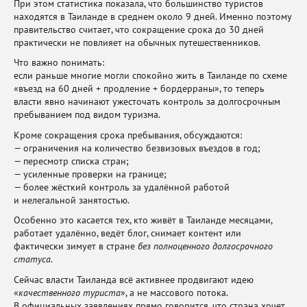
При этом статистика показала, что большинство туристов
находятся в Таиланде в среднем около 9 дней. Именно поэтому
правительство считает, что сокращение срока до 30 дней
практически не повлияет на обычных путешественников.
Что важно понимать:
если раньше многие могли спокойно жить в Таиланде по схеме
«въезд на 60 дней + продление + бордерраны», то теперь
власти явно начинают ужесточать контроль за долгосрочным
пребыванием под видом туризма.
Кроме сокращения срока пребывания, обсуждаются:
— ограничения на количество безвизовых въездов в год;
— пересмотр списка стран;
— усиленные проверки на границе;
— более жёсткий контроль за удалённой работой
и нелегальной занятостью.
Особенно это касается тех, кто живёт в Таиланде месяцами,
работает удалённо, ведёт блог, снимает контент или
фактически зимует в стране
без полноценного долгосрочного
статуса
.
Сейчас власти Таиланда всё активнее продвигают идею
«
качественного туриста
», а не массового потока.
В официальных заявлениях прямо говорится, что страна хочет